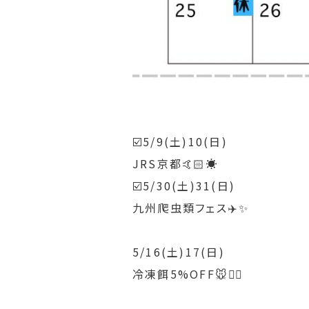
☑️5/9(土)10(日)
JRS京都🤙🏻☀️
☑️5/30(土)31(日)
九州爬虫類フェス✈️✨
5/16(土)17(日)
冷凍餌5%OFF🐭❤️‍🔥