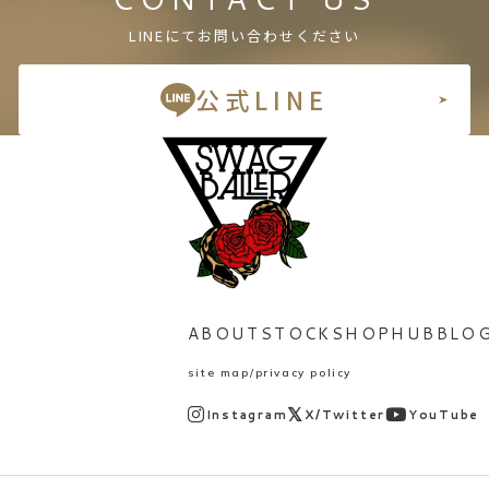
LINEにてお問い合わせください
公式LINE
ABOUT
STOCK
SHOP
HUB
BLO
site map
privacy policy
Instagram
X/Twitter
YouTube