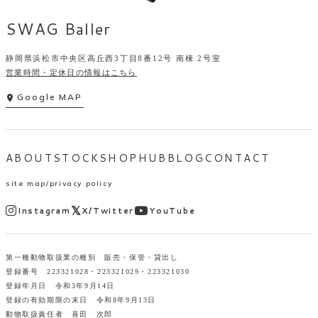
SWAG Baller
静岡県浜松市中央区高丘西3丁目8番12号 南棟 2号室
営業時間・定休日の情報はこちら
Google MAP
ABOUT
STOCK
SHOP
HUB
BLOG
CONTACT
site map
privacy policy
Instagram
X/Twitter
YouTube
第一種動物取扱業の種別 販売・保管・貸出し
登録番号 223321028・223321029・223321030
登録年月日 令和3年9月14日
登録の有効期限の末日 令和8年9月13日
動物取扱責任者 喜田 次郎