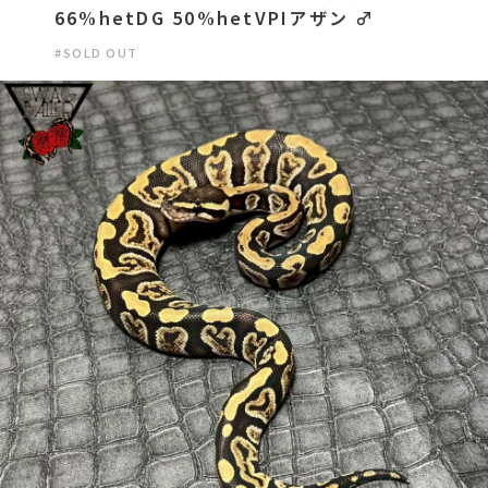
66%hetDG 50%hetVPIアザン ♂
#SOLD OUT