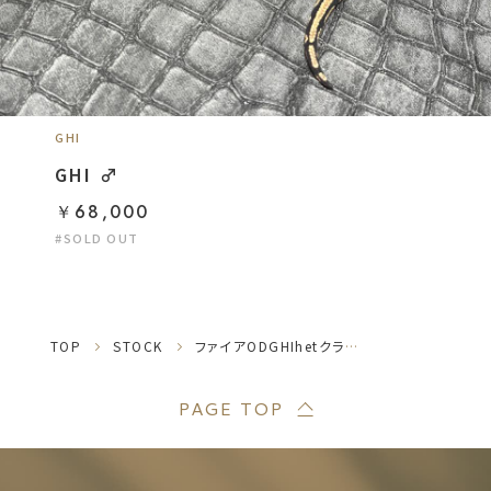
GHI
GHI ♂
￥68,000
#SOLD OUT
TOP
STOCK
ファイアODGHIhetクラウン♀
PAGE TOP