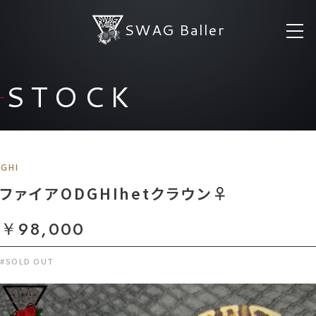
SWAG Baller
STOCK
GHI
ファイアODGHIhetクラウン♀
￥98,000
#SOLD OUT