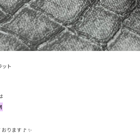
ラット
は
M
おります🚩✨