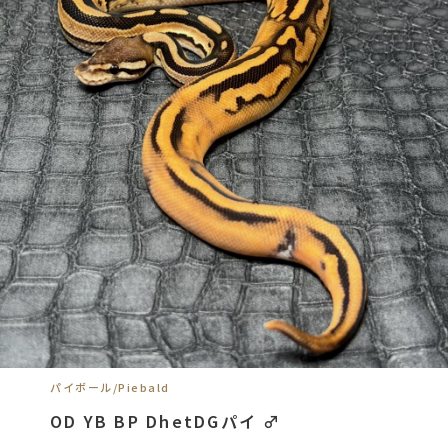
パイボール/Piebald
OD YB BP DhetDGパイ ♂