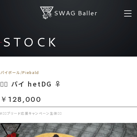
SWAG Baller
STOCK
パイボール/Piebald
❤️‍🔥 パイ hetDG ♀
￥128,000
#❤️‍🔥ブリード応援キャンペーン生体❤️‍🔥