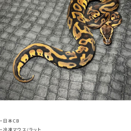
・日本
CB
・冷凍マウス/ラット