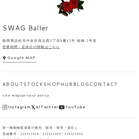
SWAG Baller
静岡県浜松市中央区高丘西3丁目8番12号 南棟 2号室
営業時間・定休日の情報はこちら
Google MAP
ABOUT
STOCK
SHOP
HUB
BLOG
CONTACT
site map
privacy policy
Instagram
X/Twitter
YouTube
第一種動物取扱業の種別 販売・保管・貸出し
登録番号 223321028・223321029・223321030