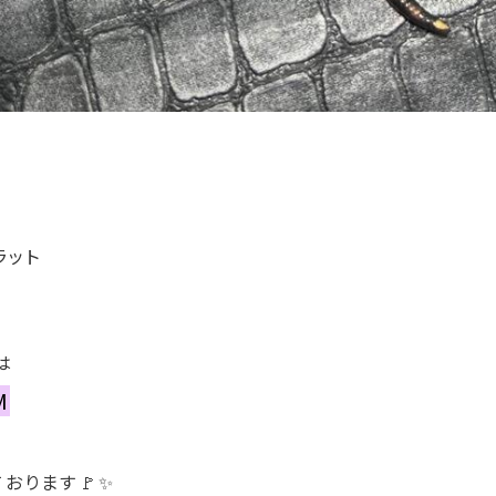
ラット
は
M
おります🚩✨