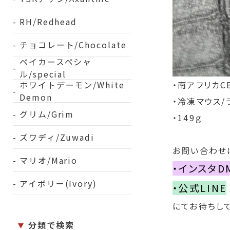
RH/Redhead
チョコレート/Chocolate
ベイカースペシャ
ル/special
ホワイトデーモン/White
・南アフリカ
C
Demon
・冷凍マウス/
グリム/Grim
・149ｇ
ズワディ/Zuwadi
お問い合わせ
マリオ/Mario
・インスタD
アイボリー(Ivory)
・公式LINE
にてお待ちして
分類で検索