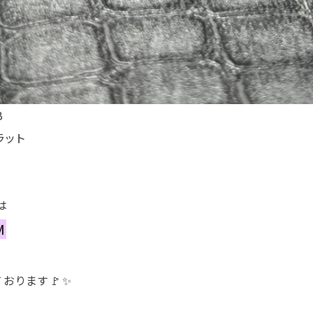
B
ラット
は
M
おります🚩✨