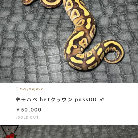
モハベ/Mojave
🌹モハベ hetクラウン possOD ♂
￥50,000
#SOLD OUT