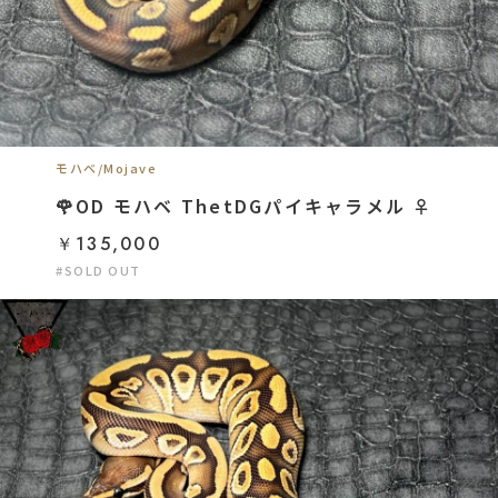
モハベ/Mojave
🌹OD モハベ ThetDGパイキャラメル ♀
￥135,000
#SOLD OUT