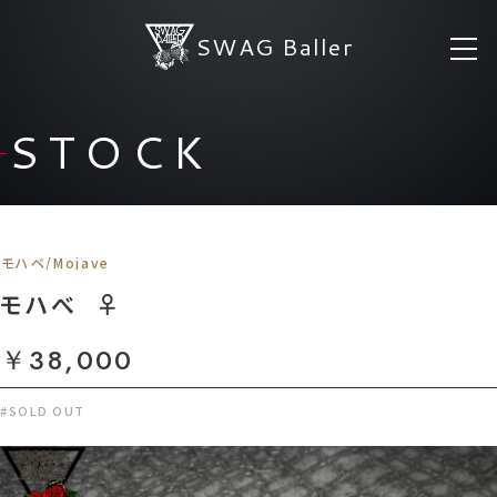
SWAG Baller
STOCK
モハベ/Mojave
モハべ ︎︎ ♀
￥38,000
#SOLD OUT