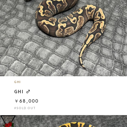
GHI
GHI ♂
￥68,000
#SOLD OUT