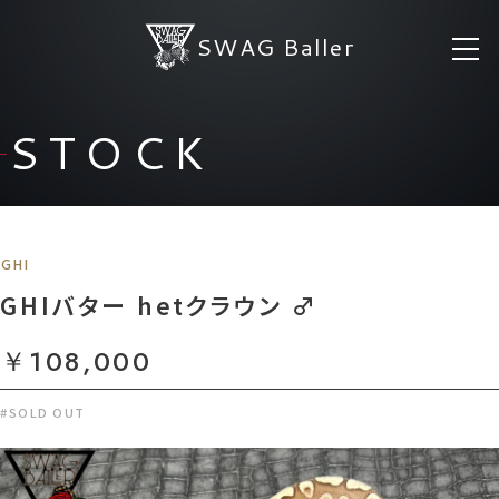
SWAG Baller
STOCK
GHI
GHIバター hetクラウン ♂
￥108,000
#SOLD OUT