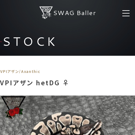
SWAG Baller
STOCK
VPIアザン/Axanthic
VPIアザン hetDG ♀