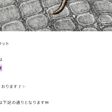
ラット
は
M
おります🚩✨
は下記の通りとなります