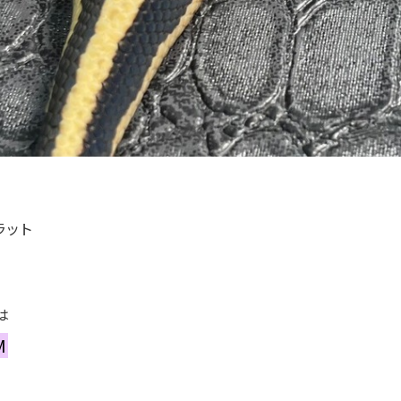
ラット
は
M