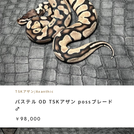
TSKアザン/Axanthic
パステル OD TSKアザン possブレード
♂
￥98,000